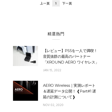
上一頁
1
下一頁
精選熱門
【レビュー】PS5を一人で満喫！
音質抜群の最高のパートナー
「XROUND AERO ワイヤレス」
JAN 15, 2022
AERO Wireless｜実測レポート
＆遅延データ公開！ ❰Part#1 遅
延の計測について❱
NOV 02, 2020