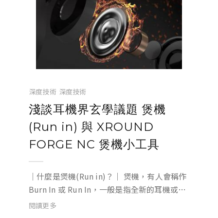
深度技術
深度技術
淺談耳機界玄學議題 煲機
(Run in) 與 XROUND
FORGE NC 煲機小工具
｜什麼是煲機(Run in)？｜ 煲機，有人會稱作
Burn In 或 Run In，一般是指全新的耳機或是
喇叭，經過一定時間的運作後，內部機構磨
閱讀更多
合，整體聲音表現會更穩定。讓耳機能發揮預