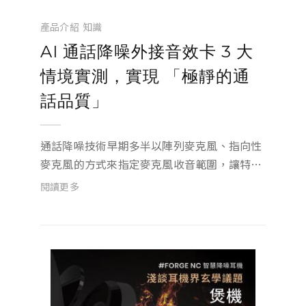
產品介紹
知識
AI 通話降噪外接音效卡 3 大
情境實測，實現 「極靜的通
話品質」
通話降噪技術早期多半以陣列麥克風、指向性
麥克風的方式來指定麥克風收音範圍，讓特定
範圍內的所發出的聲音(嘴部)可以收得更清
閱讀更多
楚，非指定範圍內(環境噪音)所發出的聲音則
收的較小聲，再透過通話降噪算法比對指定/
非指定區域的差異來去除較小聲的環境噪音...