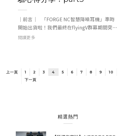
｜前言｜ 「FORGE NC智慧降噪耳機」準時
開始出貨啦！我們最終在flyingV群募期間突破
了2200萬的募資金額，並獲得了9400位消費
閱讀更多
者的支持！ 我們也感受到大家的熱情及殷切期
盼收到貨的心聲，所以超級努力的在追每個...
上一頁
1
2
3
4
5
6
7
8
9
10
下一頁
精選熱門