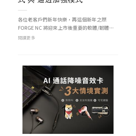
各位老客戶們新年快樂，再這個新年之際
FORGE NC 將迎來上市後重要的軟體/韌體更
新升級囉！ 即日起 所有的 FORGE NC 用戶，
閱讀更多
只要到 App Store 或 Google Play 將 Mytune
APP 更新到 v2.1版...