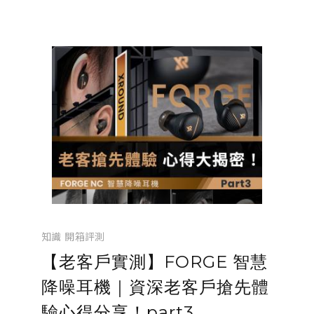
期的的聲學表現。 圖：FORGE NC 爆...
知識
開箱評測
【老客戶實測】FORGE 智慧
降噪耳機｜資深老客戶搶先體
驗心得分享！part3