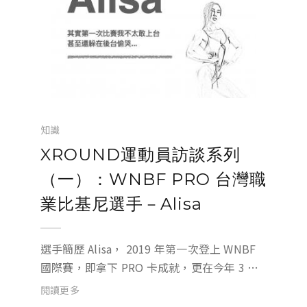
知識
XROUND運動員訪談系列
（一）：WNBF PRO 台灣職
業比基尼選手－Alisa
選手簡歷 Alisa， 2019 年第一次登上 WNBF
國際賽，即拿下 PRO 卡成就，更在今年 3 月
拿下泰國 IFBB 職業卡資格賽量級第 2 名。從
閱讀更多
不愛運動，一路到游泳教練、健身教練，如今