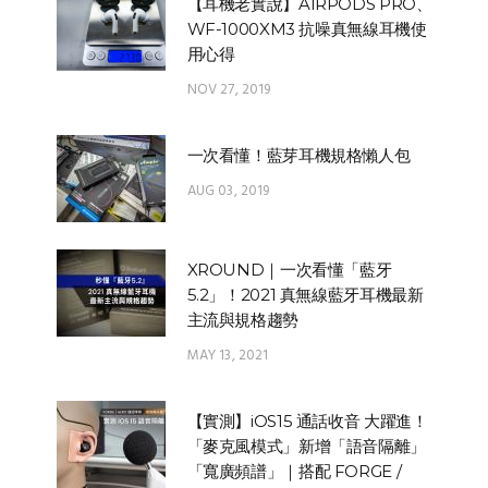
【耳機老實說】AIRPODS PRO、
WF-1000XM3 抗噪真無線耳機使
用心得
NOV 27, 2019
一次看懂！藍芽耳機規格懶人包
AUG 03, 2019
XROUND｜一次看懂「藍牙
5.2」！2021 真無線藍牙耳機最新
主流與規格趨勢
MAY 13, 2021
【實測】iOS15 通話收音 大躍進！
「麥克風模式」新增「語音隔離」
「寬廣頻譜」｜搭配 FORGE /