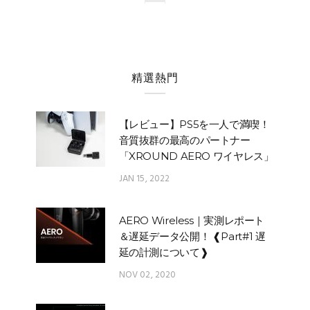
精選熱門
【レビュー】PS5を一人で満喫！
音質抜群の最高のパートナー
「XROUND AERO ワイヤレス」
JAN 15, 2022
AERO Wireless｜実測レポート
＆遅延データ公開！ ❰Part#1 遅
延の計測について❱
NOV 02, 2020