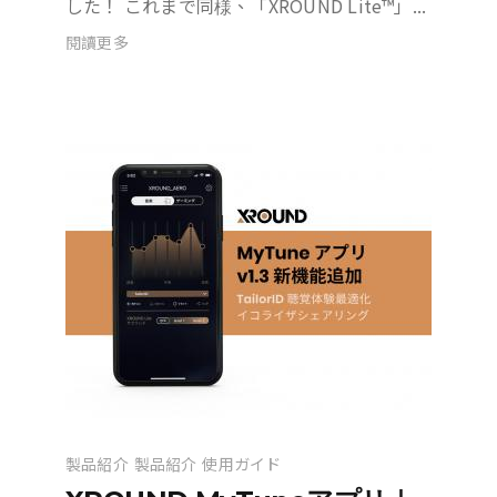
した！ これまで同様、「XROUND Lite™」...
閱讀更多
製品紹介
製品紹介
使用ガイド