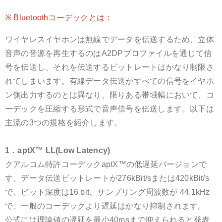
※ Bluetoothコーデックとは：
ワイヤレスイヤホンは無線でデータを伝送するため、立体
音声の音源を再生するのはA2DPプロファイルを通じて信
号を伝送し、それを伝送するビットレートはかなり制限さ
れてしまいます。有線データ伝送がすべての信号をイヤホ
ン側出力するのとは異なり、限りある帯域幅において、コ
ーデックを圧縮する形式で音声信号を伝送します。以下は
主流の3つの規格を紹介します。
1．aptX™ LL(Low Latency)
クアルコム特許コーデックaptX™の低遅延バージョンで
す。データ伝送ビットレートが276kBit/sまたは420kBit/s
で、ビット深度は16 bit、サンプリング周波数が 44.1kHz
で、一般のコーデックより遅延はかなり抑制されます。
公式には理論値の遅延を最小40msまで抑えられると発表