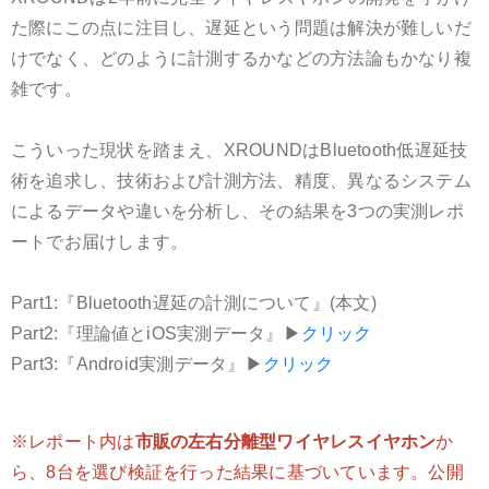
た際にこの点に注目し、遅延という問題は解決が難しいだ
けでなく、どのように計測するかなどの方法論もかなり複
雑です。
こういった現状を踏まえ、XROUNDはBluetooth低遅延技
術を追求し、技術および計測方法、精度、異なるシステム
によるデータや違いを分析し、その結果を3つの実測レポ
ートでお届けします。
Part1:『Bluetooth遅延の計測について』(本文)
Part2:『理論値とiOS実測データ』▶
クリック
Part3:『Android実測データ』▶
クリック
※レポート内は
市販の左右分離型ワイヤレスイヤホン
か
ら、8台を選び検証を行った結果に基づいています。公開