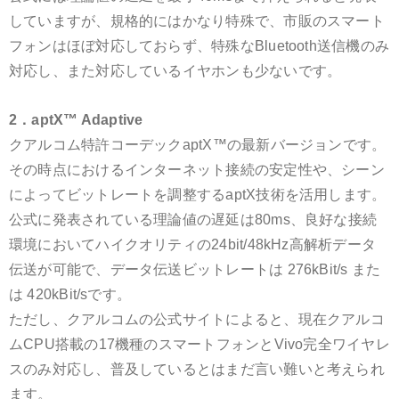
していますが、規格的にはかなり特殊で、市販のスマート
フォンはほぼ対応しておらず、特殊なBluetooth送信機のみ
対応し、また対応しているイヤホンも少ないです。
2．aptX™ Adaptive
クアルコム特許コーデックaptX™の最新バージョンです。
その時点におけるインターネット接続の安定性や、シーン
によってビットレートを調整するaptX技術を活用します。
公式に発表されている理論値の遅延は80ms、良好な接続
環境においてハイクオリティの24bit/48kHz高解析データ
伝送が可能で、データ伝送ビットレートは 276kBit/s また
は 420kBit/sです。
ただし、クアルコムの公式サイトによると、現在クアルコ
ムCPU搭載の17機種のスマートフォンとVivo完全ワイヤレ
スのみ対応し、普及しているとはまだ言い難いと考えられ
ます。