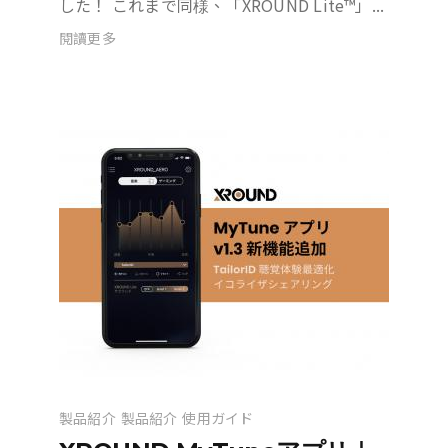
した！ これまで同様、「XROUND Lite™」...
閱讀更多
製品紹介
製品紹介
使用ガイド