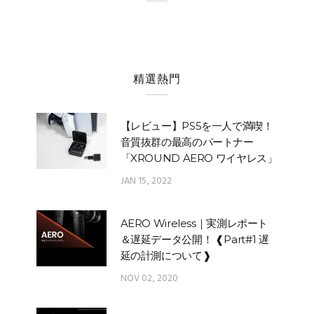
精選熱門
【レビュー】PS5を一人で満喫！
音質抜群の最高のパートナー
「XROUND AERO ワイヤレス」
JAN 15, 2022
AERO Wireless｜実測レポート
＆遅延データ公開！ ❰Part#1 遅
延の計測について❱
NOV 02, 2020