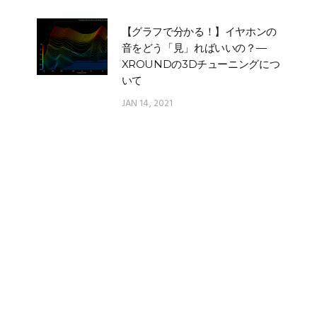
【グラフで分かる！】イヤホンの
音をどう「見」ればいいの？—
XROUNDの3Dチューニングにつ
いて
JAN 14, 2021
XROUND FORGE｜イヤホンの
エージングとは？その原理とアプ
リ機能のご紹介！
MAR 04, 2022
AERO ワイヤレス｜実測レポート
&遅延データー公開！❰Part#3
Android実測データ❱
NOV 13, 2020