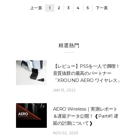
上一頁
1
2
3
4
5
下一頁
精選熱門
【レビュー】PS5を一人で満喫！
音質抜群の最高のパートナー
「XROUND AERO ワイヤレス」
JAN 15, 2022
AERO Wireless｜実測レポート
＆遅延データ公開！ ❰Part#1 遅
延の計測について❱
NOV 02, 2020