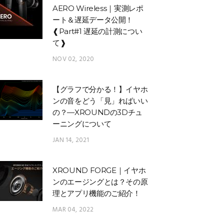
AERO Wireless｜実測レポ
ート＆遅延データ公開！
❰Part#1 遅延の計測につい
て❱
NOV 02, 2020
【グラフで分かる！】イヤホ
ンの音をどう「見」ればいい
の？—XROUNDの3Dチュ
ーニングについて
JAN 14, 2021
XROUND FORGE｜イヤホ
ンのエージングとは？その原
理とアプリ機能のご紹介！
MAR 04, 2022