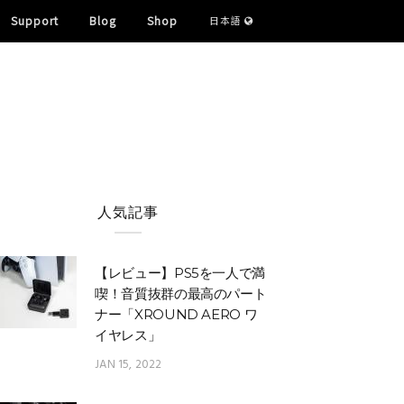
Support
Blog
Shop
日本語
人気記事
【レビュー】PS5を一人で満
喫！音質抜群の最高のパート
ナー「XROUND AERO ワ
イヤレス」
JAN 15, 2022