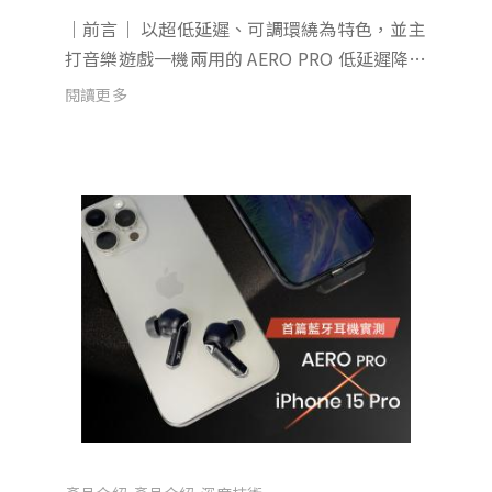
｜前言｜ 以超低延遲、可調環繞為特色，並主
打音樂遊戲一機兩用的 AERO PRO 低延遲降噪
耳機，在短短一個多月的預購期間內，就吸引
閱讀更多
超過 7000 人的支持，總預購金額也超過 2200
萬，感謝各位朋友的熱情支持。為了讓各位朋
友能在第一...