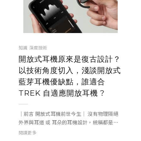
知識
深度技術
開放式耳機原來是復古設計？
以技術角度切入，淺談開放式
藍芽耳機優缺點，誰適合
TREK 自適應開放耳機 ?
｜前言 開放式耳機前世今生｜ 沒有物理隔絕
外界與耳道 或 耳朵的耳機設計，統稱都是開
放式耳機。 耳機「開放式」「氣導式」的設
閱讀更多
計，其實並非近兩年才出現的產物，早在