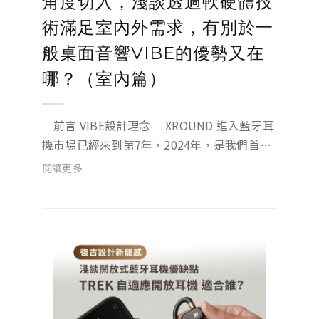
角度切入，淺談透過軟硬體技
術滿足室內外需求，有別於一
般桌面音響VIBE的優勢又在
哪？（室內篇）
｜前言 VIBE設計理念｜ XROUND 進入藍牙耳
機市場已經來到第7年，2024年，是我們首次
跨足藍牙音響領域，始終恪守「重新定義聆聽
閱讀更多
體驗」的品牌核心理念，為我們的用戶打造出
更優秀與眾不同的產品。 『桌面音響』，一個
被市場遺忘許久的產...