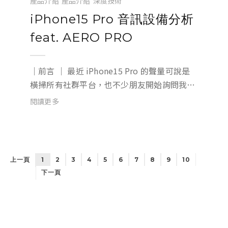
產品介紹
產品介紹
深度技術
iPhone15 Pro 音訊設備分析
feat. AERO PRO
｜前言 ｜ 最近 iPhone15 Pro 的聲量可說是
橫掃所有社群平台，也不少朋友開始詢問我
們，AERO PRO 是否能夠支援 iPhone15 Pro
閱讀更多
？Lighting 改 Type-C 對音訊有什麼幫助？為
了解決大家的疑惑，我們特...
上一頁
1
2
3
4
5
6
7
8
9
10
下一頁