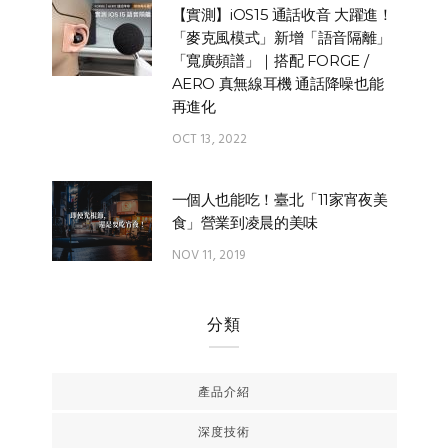
【實測】iOS15 通話收音 大躍進！
「麥克風模式」新增「語音隔離」
「寬廣頻譜」｜搭配 FORGE /
AERO 真無線耳機 通話降噪也能
再進化
OCT 13, 2022
一個人也能吃！臺北「11家宵夜美
食」營業到凌晨的美味
NOV 11, 2019
分類
產品介紹
深度技術