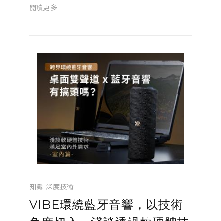
耳機 VERSA 開始，就致力於重新打造運動場
閱讀更多
景下的聆聽體驗，始終恪守品牌核心理念。如
今，FORGE PRO 的誕生，將這一系列...
知識
深度技術
VIBE環繞藍牙音響，以技術