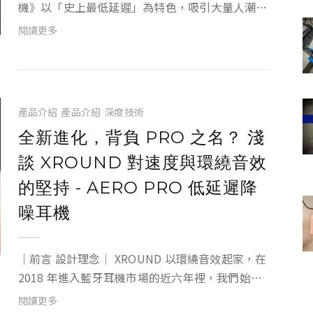
機》以「史上最低延遲」為特色，吸引大量人潮預
購，總預購人數超過 15,000 人，也拿下 3,500 萬
閱讀更多
募資金額，以耳機預購案來說，是一項至今無人超
越的成績。 就算有著這樣的光環，我...
產品介紹
產品介紹
深度技術
全新進化，背負 PRO 之名？ 淺
談 XROUND 對速度與環繞音效
的堅持 - AERO PRO 低延遲降
噪耳機
｜前言 設計理念｜ XROUND 以環繞音效起家，在
2018 年進入藍牙耳機市場的近六年裡，我們始終
格守「重新定義聆聽體驗」的品牌核心理念，持續
閱讀更多