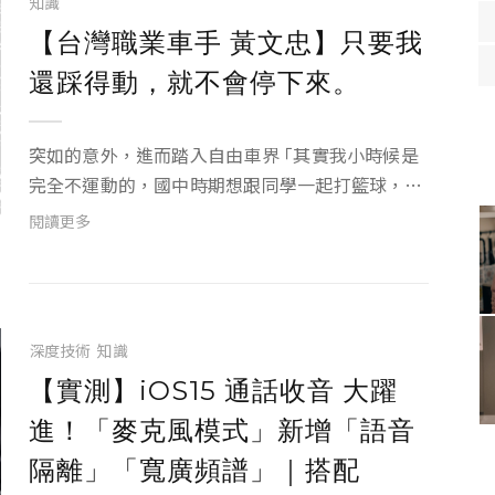
知識
【台灣職業車手 黃文忠】只要我
還踩得動，就不會停下來。
突如的意外，進而踏入自由車界 ｢其實我小時候是
完全不運動的，國中時期想跟同學一起打籃球，卻
被嘲笑不是運動的料，因此我開始認真運動，因為
閱讀更多
我想要贏過他們。」 回憶起運動的開始，黃文忠侃
侃而談，因為身材矮小的關係，被同學認為不是運
動的料，但不服...
深度技術
知識
【實測】iOS15 通話收音 大躍
進！「麥克風模式」新增「語音
隔離」「寬廣頻譜」｜搭配