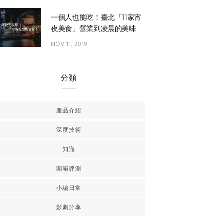
一個人也能吃！臺北「11家宵
夜美食」營業到凌晨的美味
NOV 11, 2019
分類
產品介紹
深度技術
知識
開箱評測
小編日常
影劇分享