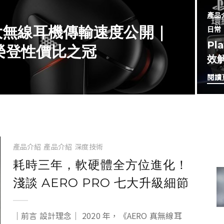
產品
 大無線耳機傳輸速度公開｜
日常
Pl
，榮登性價比之冠
效
閱讀
產品介紹
產品介紹
深度技術
耗時三年，軟硬體全方位進化！
淺談 AERO PRO 七大升級細節
｜前言 設計理念｜ 2020 年，《AERO 真無線耳