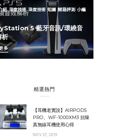
介紹
深度技術
深度技術
知識
開箱評測
小編
ayStation 5 藍牙音訊/環繞音
解析
更多
精選熱門
【耳機老實說】AIRPODS
PRO、WF-1000XM3 抗噪
真無線耳機使用心得
NOV 27, 2019