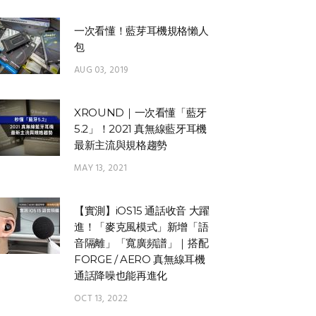
一次看懂！藍芽耳機規格懶人
包
AUG 03, 2019
XROUND｜一次看懂「藍牙
5.2」！2021 真無線藍牙耳機
最新主流與規格趨勢
MAY 13, 2021
【實測】iOS15 通話收音 大躍
進！「麥克風模式」新增「語
音隔離」「寬廣頻譜」｜搭配
FORGE / AERO 真無線耳機
通話降噪也能再進化
OCT 13, 2022