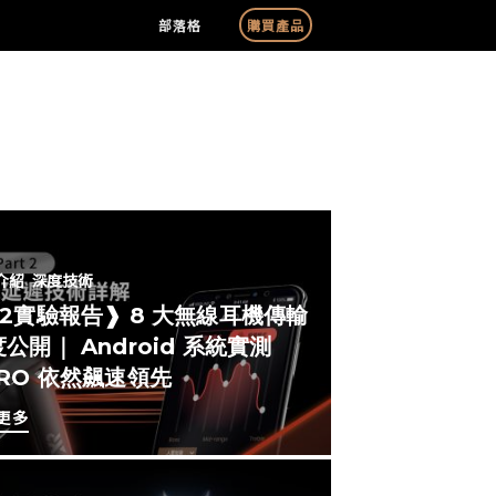
部落格
購買產品
介紹
深度技術
#2實驗報告❱ 8 大無線耳機傳輸
公開｜ Android 系統實測
ERO 依然飆速領先
更多