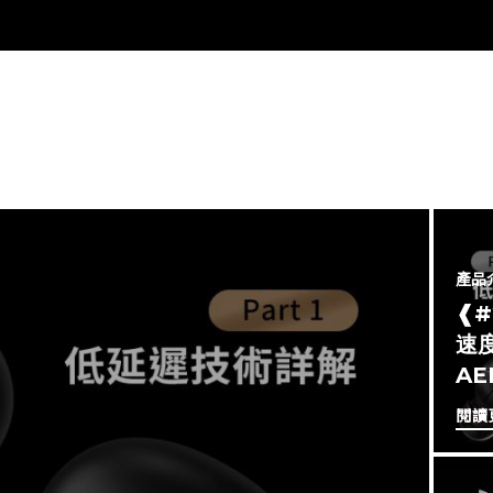
產品
❰
速度
A
閱讀