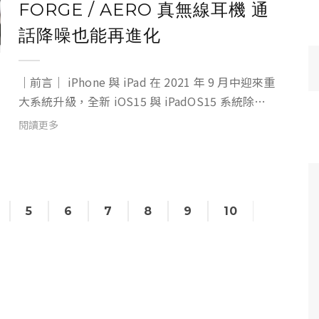
FORGE / AERO 真無線耳機 通
話降噪也能再進化
｜前言｜ iPhone 與 iPad 在 2021 年 9 月中迎來重
大系統升級，全新 iOS15 與 iPadOS15 系統除了
FaceTime、專注模式、原況文字 ... 等 重大更新
閱讀更多
外，還有一個功能是聲學領域非常重要的里程碑 -
...
5
6
7
8
9
10