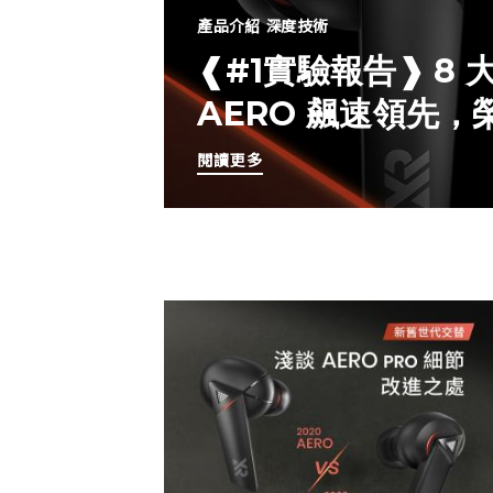
產品介紹
深度技術
❰#1實驗報告❱ 8
AERO 飆速領先
閱讀更多