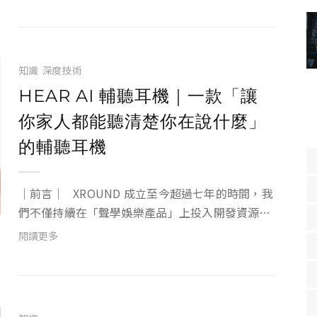
打造出更優秀的產品來滿足不同使用需求的消費
者。 相信許多 XROUND 的老朋友們都知道...
知識
深度技術
HEAR AI 輔聽耳機｜一款「讓
你家人都能聽清楚你在說什麼」
的輔聽耳機
｜前言｜ XROUND 成立至今超過七年的時間，我
們不僅持續在「聲學娛樂產品」上投入開發資源，
也與聽力師、耳鼻喉科醫師以及馬偕醫學院等單位
閱讀更多
合作，試圖探索人類對「好聽」的本源感官，更關
注用戶在使用我們耳機時的聽力狀況。 研...