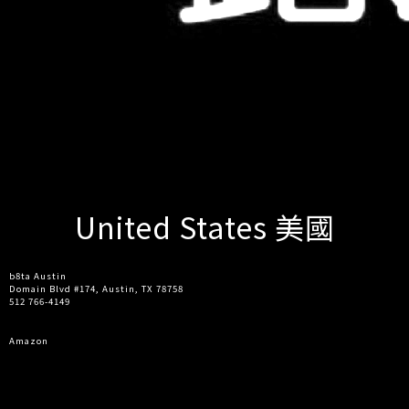
United States 美國
b8ta Austin
Domain Blvd #174, Austin, TX 78758
512 766-4149
Amazon