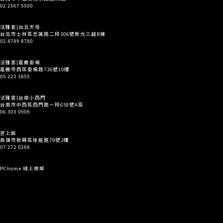
02 2567 5500
法雅客|台北天母
台北市士林區忠誠路二段206號新光三越B棟
02 8789 8780
法雅客|嘉義垂楊
嘉義市西區垂楊路726號10樓
05 223 3855
法雅客|台南小西門
台南市中西區西門路一段658號A區
06 303 0909
宮上韻
高雄市新興區球庭路79號2樓
07 272 0288
PChome 線上商城