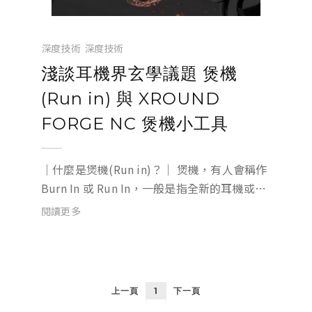
深度技術
深度技術
淺談耳機界玄學議題 煲機
(Run in) 與 XROUND
FORGE NC 煲機小工具
｜什麼是煲機(Run in)？｜ 煲機，有人會稱作
Burn In 或 Run In，一般是指全新的耳機或是
喇叭，經過一定時間的運作後，內部機構磨
閱讀更多
合，整體聲音表現會更穩定。讓耳機能發揮預
期的的聲學表現。 圖：FORGE NC 爆...
上一頁
1
下一頁