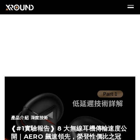
產品介紹
深度技術
❰#1實驗報告❱ 8 大無線耳機傳輸速度公
開｜AERO 飆速領先，榮登性價比之冠