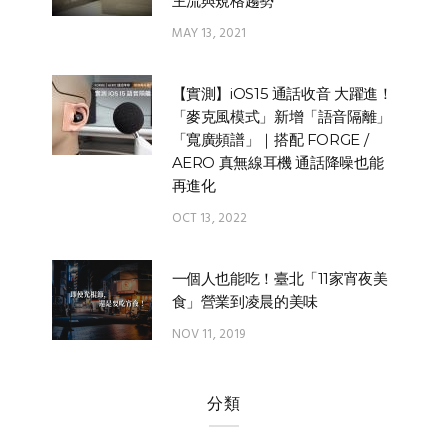
主流與規格趨勢
MAY 13, 2021
【實測】iOS15 通話收音 大躍進！
「麥克風模式」新增「語音隔離」
「寬廣頻譜」｜搭配 FORGE /
AERO 真無線耳機 通話降噪也能
再進化
OCT 13, 2022
一個人也能吃！臺北「11家宵夜美
食」營業到凌晨的美味
NOV 11, 2019
分類