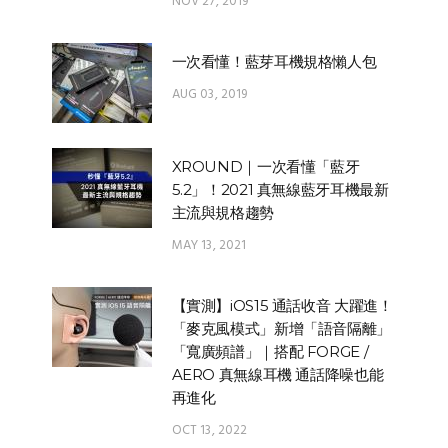
NOV 27, 2019
一次看懂！藍芽耳機規格懶人包
AUG 03, 2019
XROUND｜一次看懂「藍牙
5.2」！2021 真無線藍牙耳機最新
主流與規格趨勢
MAY 13, 2021
【實測】iOS15 通話收音 大躍進！
「麥克風模式」新增「語音隔離」
「寬廣頻譜」｜搭配 FORGE /
AERO 真無線耳機 通話降噪也能
再進化
OCT 13, 2022