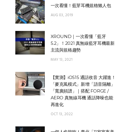
一次看懂！藍芽耳機規格懶人包
AUG 03, 2019
XROUND｜一次看懂「藍牙
5.2」！2021 真無線藍牙耳機最新
主流與規格趨勢
MAY 13, 2021
【實測】iOS15 通話收音 大躍進！
「麥克風模式」新增「語音隔離」
「寬廣頻譜」｜搭配 FORGE /
AERO 真無線耳機 通話降噪也能
再進化
OCT 13, 2022
一個人也能吃！臺北「11家宵夜美