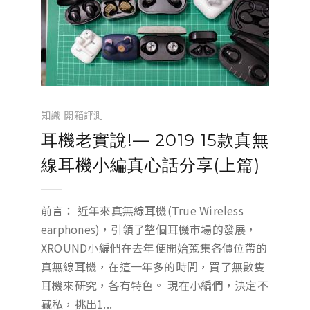
知識
開箱評測
耳機老實說!— 2019 15款真無
線耳機小編真心話分享(上篇)
前言： 近年來真無線耳機(True Wireless
earphones)，引領了整個耳機市場的發展，
XROUND小編們在去年便開始蒐集各價位帶的
真無線耳機，在這一年多的時間，買了無數隻
耳機來研究，各有特色。 現在小編們，決定不
藏私，挑出1...