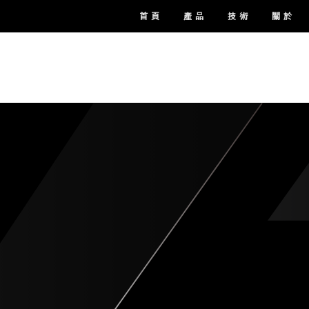
首 頁
產 品
技 術
關 於