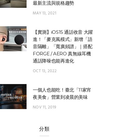
最新主流與規格趨勢
MAY 13, 2021
【實測】iOS15 通話收音 大躍
進！「麥克風模式」新增「語
音隔離」「寬廣頻譜」｜搭配
FORGE / AERO 真無線耳機
通話降噪也能再進化
OCT 13, 2022
一個人也能吃！臺北「11家宵
夜美食」營業到凌晨的美味
NOV 11, 2019
分類