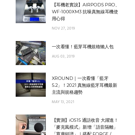
【耳機老實說】AIRPODS PRO、
WF-1000XM3 抗噪真無線耳機使
用心得
NOV 27, 2019
一次看懂！藍芽耳機規格懶人包
AUG 03, 2019
XROUND｜一次看懂「藍牙
5.2」！2021 真無線藍牙耳機最新
主流與規格趨勢
MAY 13, 2021
【實測】iOS15 通話收音 大躍進！
「麥克風模式」新增「語音隔離」
「寬廣頻譜」｜搭配 FORGE /