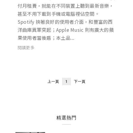
付月租費，就能在不同裝置上聽到最新音樂，
甚至不用下載到手機或電腦裡佔空間。
Spotify 挾著良好的使用者介面，和豐富的西
洋曲庫異軍突起；Apple Music 則有廣大的蘋
果使用者當後盾；本土品...
閱讀更多
上一頁
1
下一頁
精選熱門