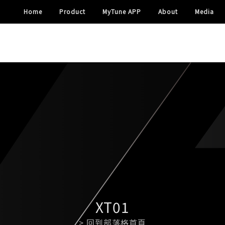
Home
Product
MyTune APP
About
Media
XT01
> 回到部落格首頁