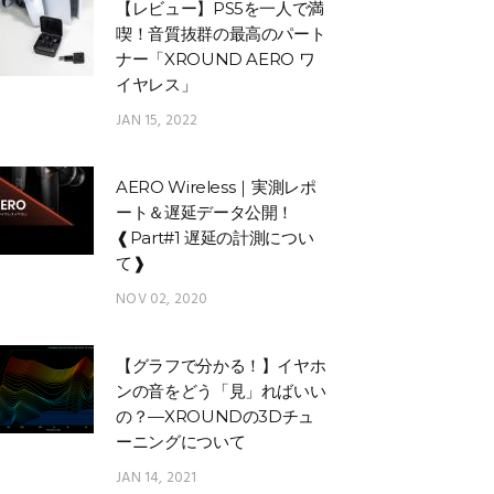
【レビュー】PS5を一人で満
喫！音質抜群の最高のパート
ナー「XROUND AERO ワ
イヤレス」
JAN 15, 2022
AERO Wireless｜実測レポ
ート＆遅延データ公開！
❰Part#1 遅延の計測につい
て❱
NOV 02, 2020
【グラフで分かる！】イヤホ
ンの音をどう「見」ればいい
の？—XROUNDの3Dチュ
ーニングについて
JAN 14, 2021