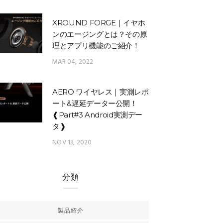
XROUND FORGE｜イヤホ
ンのエージングとは？その原
理とアプリ機能のご紹介！
MAR 04, 2022
AERO ワイヤレス｜実測レポ
ート&遅延データー公開！
❰Part#3 Android実測デー
タ❱
NOV 13, 2020
分類
製品紹介