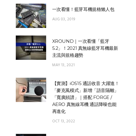
一次看懂！藍芽耳機規格懶人包
AUG 03, 2019
XROUND｜一次看懂「藍牙
5.2」！2021 真無線藍牙耳機最新
主流與規格趨勢
MAY 13, 2021
【實測】iOS15 通話收音 大躍進！
「麥克風模式」新增「語音隔離」
「寬廣頻譜」｜搭配 FORGE /
AERO 真無線耳機 通話降噪也能
再進化
OCT 13, 2022