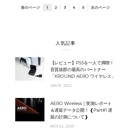
前のページ
1
2
3
4
5
次のページ
人気記事
【レビュー】PS5を一人で満喫！
音質抜群の最高のパートナー
「XROUND AERO ワイヤレス」
JAN 15, 2022
AERO Wireless｜実測レポート
＆遅延データ公開！ ❰Part#1 遅
延の計測について❱
NOV 02, 2020