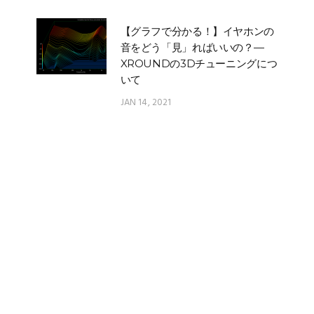
【グラフで分かる！】イヤホンの
音をどう「見」ればいいの？—
XROUNDの3Dチューニングにつ
いて
JAN 14, 2021
XROUND FORGE｜イヤホンの
エージングとは？その原理とアプ
リ機能のご紹介！
MAR 04, 2022
AERO ワイヤレス｜実測レポート
&遅延データー公開！❰Part#3
Android実測データ❱
NOV 13, 2020