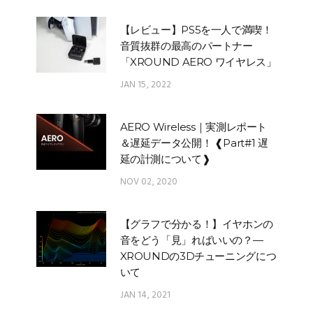
【レビュー】PS5を一人で満喫！
音質抜群の最高のパートナー
「XROUND AERO ワイヤレス」
JAN 15, 2022
AERO Wireless｜実測レポート
＆遅延データ公開！ ❰Part#1 遅
延の計測について❱
NOV 02, 2020
【グラフで分かる！】イヤホンの
音をどう「見」ればいいの？—
XROUNDの3Dチューニングにつ
いて
JAN 14, 2021